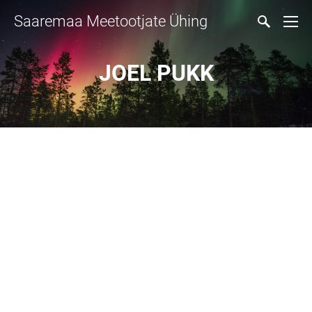
Saaremaa Meetootjate Ühing
JOEL PUKK