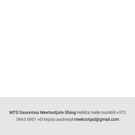
MTÜ Saaremaa Meetootjate Ühing
Helista meile numbril +372
5663 6901 või kirjuta aadressil
meetootjad@gmail.com